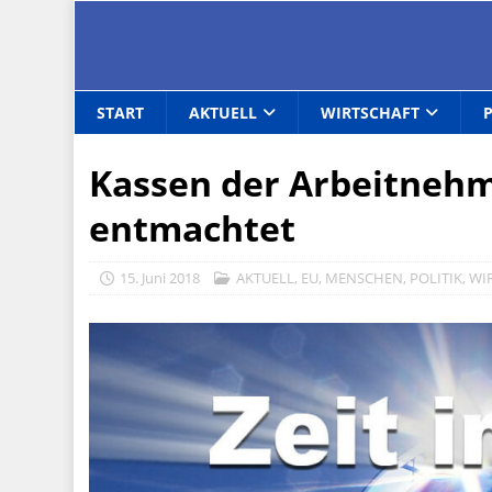
START
AKTUELL
WIRTSCHAFT
Kassen der Arbeitneh
entmachtet
15. Juni 2018
AKTUELL
,
EU
,
MENSCHEN
,
POLITIK
,
WI