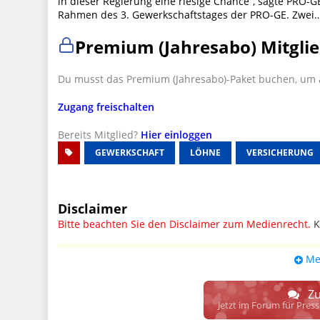
in dieser Regierung eine riesige Chance“, sagte PRO-
Rahmen des 3. Gewerkschaftstages der PRO-GE. Zwei
Premium (Jahresabo) Mitglie
Du musst das Premium (Jahresabo)-Paket buchen, um a
Zugang freischalten
Bereits Mitglied?
Hier einloggen
GEWERKSCHAFT
LÖHNE
VERSICHERUNG
Disclaimer
Bitte beachten Sie den Disclaimer zum Medienrecht.
K
UPDATE: § 17 ECG seit 16.02.2024 weg
Me
Wir lassen den Disclaimertext dennoch so stehen, bis s
weitere, damit zusammenhängende Paragrafen ersetzt 
Zu
Raum. D.h. noch mehr Spielraum für das sog. "Richte
Jetzt im Forum für Pres
gewisse Parteien bevorzugen kann.