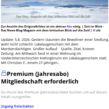
Zur Ansicht des Originalbildes ist ein aktives
Abo
nötig. | Zeit im Blick -
Das News-Blog-Magazin mit dem kritischen Blick auf die Zeit! | © zib
Update: 5.8. 2026: Gestern staunten die Bewohner einer Siedlung
wohl nicht schlecht: Lokalaugenschein mit dem
Mordverdächtigen. Großer Auflauf. Quelle, Zitat, Kronen
Zeitung: Am Mittwoch fand in einer Wohnung im
niederösterreichischen Kottingbrunn ein Lokalaugenschein statt.
Mit Christian F., einem 27-jährigen…
Premium (Jahresabo)
Mitgliedschaft erforderlich
Du musst das Premium (Jahresabo)-Paket buchen, um auf diesen
Inhalt zuzugreifen.
Zugang freischalten