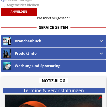
Passwort anzeigen
nicht verlinkt
" bedeutet, dass die Quelle zwar genannt wird oder werden
Angemeldet bleiben
musste, wir aber aufgrund der nicht möglichen Prüfung auf rechtliche
Korrektheit, Wahrheit des externen Inhalts keinen Link setzen.
Wir sind
nicht verantwortlich für die Offenlegung persönlicher
Passwort vergessen?
Daten beteiligter jur. wie phys. Personen
in und auf verlinkten
Webseiten, sowie in den URLs und deren Linktext.
SERVICE-SEITEN
Ebenso teilen wir nicht zwingend deren Ansichten, sondern machen die
Unschuldsvermutung
für alle jur. wie phys. Personen und alle
Vorwürfe gegen jene geltend. Dies gilt insbesondere für die eigene
Branchenbuch
Berichterstattung, welche nach dem
öst. Mediengesetz
erfolgt, soweit
wir als Nicht-Juristen dieses verstehen.
Wir stehen nicht in (ge)werblichen Zusammenhang mit uo. zu den
Produktinfo
Betreibern der verlinkten Webseiten.
Etwaige Empfehlungen in diesem Bericht sind
keine Rechtsberatung!
Werbung und Sponsoring
Der Begriff "
Abmahnanwalt
" bezeichnet Juristen, welche überwiegend
u.o. ausschließlich von (meist ungerechtfertigten, überzogenen,
rechtlich fragwürdigen) Abmahnungen leben und soll keine
Herabwürdigung von Kanzleien darstellen, welche dies innerhalb
NOTIZ-BLOG
gesetzlich verankerter Regeln tun.
Jener Disclaimer soll sich nicht über gültiges Recht hinwegsetzen und
Termine & Veranstaltungen
hat aufgrund der nicht Vertrags-gebundenen Wirksamkeit hpts.
informativen Charakter.
Bitte beachten Sie in dem Zusammenhang auch unsere
AGB
.