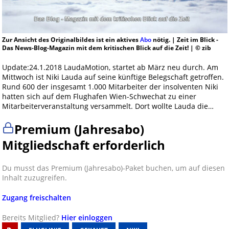
Zur Ansicht des Originalbildes ist ein aktives
Abo
nötig. | Zeit im Blick -
Das News-Blog-Magazin mit dem kritischen Blick auf die Zeit! | © zib
Update:24.1.2018 LaudaMotion, startet ab März neu durch. Am
Mittwoch ist Niki Lauda auf seine künftige Belegschaft getroffen.
Rund 600 der insgesamt 1.000 Mitarbeiter der insolventen Niki
hatten sich auf dem Flughafen Wien-Schwechat zu einer
Mitarbeiterveranstaltung versammelt. Dort wollte Lauda die…
Premium (Jahresabo)
Mitgliedschaft erforderlich
Du musst das Premium (Jahresabo)-Paket buchen, um auf diesen
Inhalt zuzugreifen.
Zugang freischalten
Bereits Mitglied?
Hier einloggen