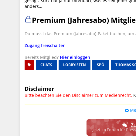
gesagt: Kurz hat ja nur offenbart, was es seit jeher g
anders…
Premium (Jahresabo) Mitglie
Du musst das Premium (Jahresabo)-Paket buchen, um a
Zugang freischalten
Bereits Mitglied?
Hier einloggen
CHATS
LOBBYISTEN
SPÖ
THOMAS S
Disclaimer
Bitte beachten Sie den Disclaimer zum Medienrecht.
K
UPDATE: § 17 ECG seit 16.02.2024 weg
Me
Wir lassen den Disclaimertext dennoch so stehen, bis s
weitere, damit zusammenhängende Paragrafen ersetzt 
Zu
Raum. D.h. noch mehr Spielraum für das sog. "Richte
Jetzt im Forum für Pres
gewisse Parteien bevorzugen kann.