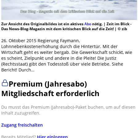
Zur Ansicht des Originalbildes ist ein aktives
Abo
nötig. | Zeit im Blick -
Das News-Blog-Magazin mit dem kritischen Blick auf die Zeit! | © zib
26. Oktober 2015 Regierung Faymann,
Lohnnebenkostenerhöhung durch die Hintertür. Mit der
Wirtschaft geht es weiter bergab. Die Gewerkschaft schickt, wie
es scheint, Zielpunkt und andere in die Pleite! Die Justiz
(Rechtsstaat) gibt den Todesstoß über viele Betriebe. Siehe
Bericht! Durch…
Premium (Jahresabo)
Mitgliedschaft erforderlich
Du musst das Premium (Jahresabo)-Paket buchen, um auf diesen
Inhalt zuzugreifen.
Zugang freischalten
Bereits Mitglied?
Hier einloggen