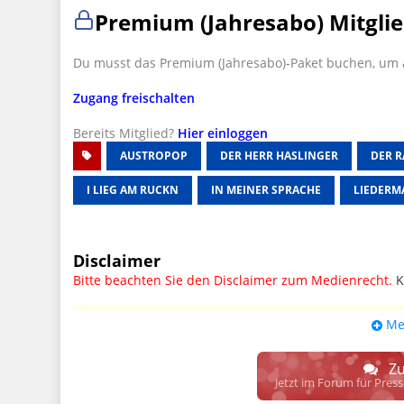
Premium (Jahresabo) Mitglie
Du musst das Premium (Jahresabo)-Paket buchen, um a
Zugang freischalten
Bereits Mitglied?
Hier einloggen
AUSTROPOP
DER HERR HASLINGER
DER 
I LIEG AM RUCKN
IN MEINER SPRACHE
LIEDERM
Disclaimer
Bitte beachten Sie den Disclaimer zum Medienrecht.
K
UPDATE: § 17 ECG seit 16.02.2024 weg
Me
Wir lassen den Disclaimertext dennoch so stehen, bis s
weitere, damit zusammenhängende Paragrafen ersetzt 
Zu
Raum. D.h. noch mehr Spielraum für das sog. "Richte
Jetzt im Forum für Pres
gewisse Parteien bevorzugen kann.