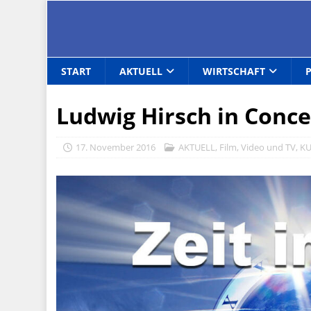
START
AKTUELL
WIRTSCHAFT
Ludwig Hirsch in Conce
17. November 2016
AKTUELL
,
Film, Video und TV
,
K