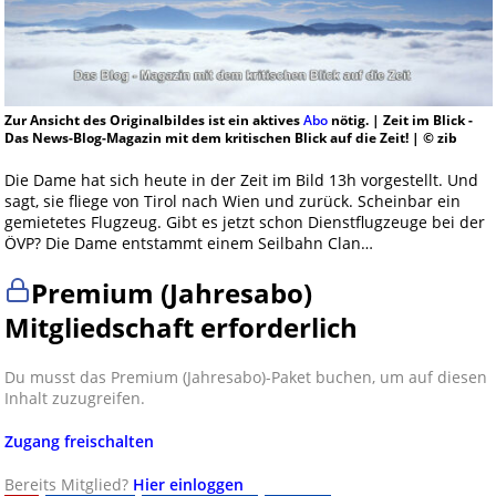
Zur Ansicht des Originalbildes ist ein aktives
Abo
nötig. | Zeit im Blick -
Das News-Blog-Magazin mit dem kritischen Blick auf die Zeit! | © zib
Die Dame hat sich heute in der Zeit im Bild 13h vorgestellt. Und
sagt, sie fliege von Tirol nach Wien und zurück. Scheinbar ein
gemietetes Flugzeug. Gibt es jetzt schon Dienstflugzeuge bei der
ÖVP? Die Dame entstammt einem Seilbahn Clan…
Premium (Jahresabo)
Mitgliedschaft erforderlich
Du musst das Premium (Jahresabo)-Paket buchen, um auf diesen
Inhalt zuzugreifen.
Zugang freischalten
Bereits Mitglied?
Hier einloggen