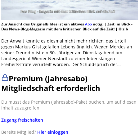
Zur Ansicht des Originalbildes ist ein aktives
Abo
nötig. | Zeit im Blick -
Das News-Blog-Magazin mit dem kritischen Blick auf die Zeit! | © zib
Der Anwalt konnte es diesmal nicht mehr richten, das Urteil
gegen Markus G ist gefallen Lebenslänglich. Wegen Mordes an
seiner Freundin ist ein 30- Jähriger am Dienstagabend am
Landesgericht Wiener Neustadt zu einer lebenslangen
Freiheitsstrafe verurteilt worden. Der Schuldspruch der…
Premium (Jahresabo)
Mitgliedschaft erforderlich
Du musst das Premium (Jahresabo)-Paket buchen, um auf diesen
Inhalt zuzugreifen.
Zugang freischalten
Bereits Mitglied?
Hier einloggen