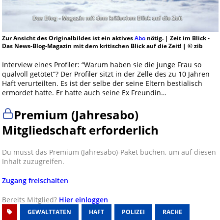
Zur Ansicht des Originalbildes ist ein aktives
Abo
nötig. | Zeit im Blick -
Das News-Blog-Magazin mit dem kritischen Blick auf die Zeit! | © zib
Interview eines Profiler: “Warum haben sie die junge Frau so
qualvoll getötet”? Der Profiler sitzt in der Zelle des zu 10 Jahren
Haft verurteilten. Es ist der selbe der seine Eltern bestialisch
ermordet hatte. Er hatte auch seine Ex Freundin…
Premium (Jahresabo)
Mitgliedschaft erforderlich
Du musst das Premium (Jahresabo)-Paket buchen, um auf diesen
Inhalt zuzugreifen.
Zugang freischalten
Bereits Mitglied?
Hier einloggen
GEWALTTATEN
HAFT
POLIZEI
RACHE