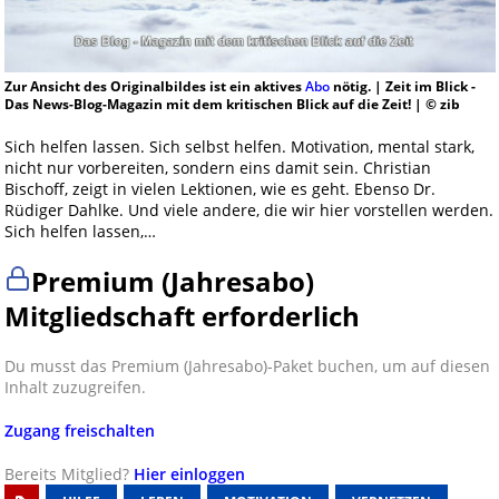
Zur Ansicht des Originalbildes ist ein aktives
Abo
nötig. | Zeit im Blick -
Das News-Blog-Magazin mit dem kritischen Blick auf die Zeit! | © zib
Sich helfen lassen. Sich selbst helfen. Motivation, mental stark,
nicht nur vorbereiten, sondern eins damit sein. Christian
Bischoff, zeigt in vielen Lektionen, wie es geht. Ebenso Dr.
Rüdiger Dahlke. Und viele andere, die wir hier vorstellen werden.
Sich helfen lassen,…
Premium (Jahresabo)
Mitgliedschaft erforderlich
Du musst das Premium (Jahresabo)-Paket buchen, um auf diesen
Inhalt zuzugreifen.
Zugang freischalten
Bereits Mitglied?
Hier einloggen