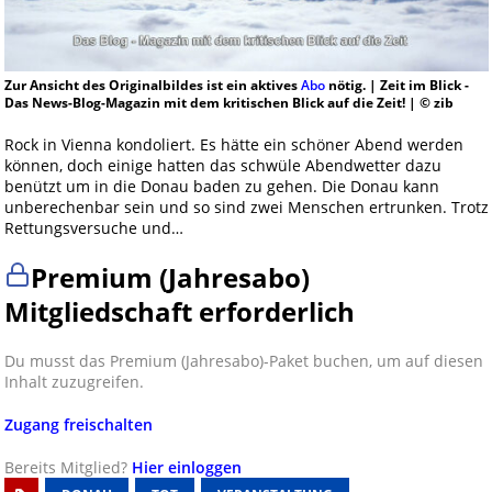
Zur Ansicht des Originalbildes ist ein aktives
Abo
nötig. | Zeit im Blick -
Das News-Blog-Magazin mit dem kritischen Blick auf die Zeit! | © zib
Rock in Vienna kondoliert. Es hätte ein schöner Abend werden
können, doch einige hatten das schwüle Abendwetter dazu
benützt um in die Donau baden zu gehen. Die Donau kann
unberechenbar sein und so sind zwei Menschen ertrunken. Trotz
Rettungsversuche und…
Premium (Jahresabo)
Mitgliedschaft erforderlich
Du musst das Premium (Jahresabo)-Paket buchen, um auf diesen
Inhalt zuzugreifen.
Zugang freischalten
Bereits Mitglied?
Hier einloggen