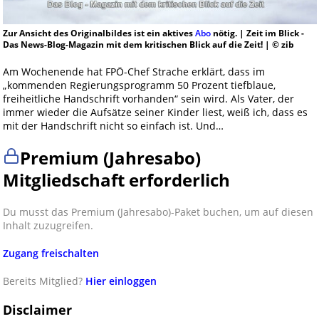
Zur Ansicht des Originalbildes ist ein aktives
Abo
nötig. | Zeit im Blick -
Das News-Blog-Magazin mit dem kritischen Blick auf die Zeit! | © zib
Am Wochenende hat FPÖ-Chef Strache erklärt, dass im
„kommenden Regierungsprogramm 50 Prozent tiefblaue,
freiheitliche Handschrift vorhanden“ sein wird. Als Vater, der
immer wieder die Aufsätze seiner Kinder liest, weiß ich, dass es
mit der Handschrift nicht so einfach ist. Und…
Premium (Jahresabo)
Mitgliedschaft erforderlich
Du musst das Premium (Jahresabo)-Paket buchen, um auf diesen
Inhalt zuzugreifen.
Zugang freischalten
Bereits Mitglied?
Hier einloggen
Disclaimer