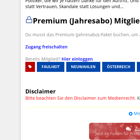
Politiker, die wir je hatten! Danke für den Auftritt. 
statt Vertrauen, Skandale statt Lösungen und…
Premium (Jahresabo) Mitglie
Du musst das Premium (Jahresabo)-Paket buchen, um a
Zugang freischalten
Bereits Mitglied?
Hier einloggen
FAULHEIT
NEUWAHLEN
ÖSTERREICH
Disclaimer
Bitte beachten Sie den Disclaimer zum Medienrecht.
K
UPDATE: § 17 ECG seit 16.02.2024 weg
Me
Wir lassen den Disclaimertext dennoch so stehen, bis s
weitere, damit zusammenhängende Paragrafen ersetzt 
Zu
Raum. D.h. noch mehr Spielraum für das sog. "Richte
Jetzt im Forum für Pres
gewisse Parteien bevorzugen kann.