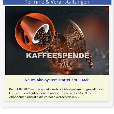
Termine & Veranstaltungen
Bitte beachten Sie in dem Zusammenhang auch unsere
AGB
.
Neues Abo-System startet am 1. Mai!
Per 01.04.2026 wurde auf ein anderes Abo-System umgestellt. >>>
Für bestehende Abonnenten änderte sich nichts. >>> Neue
Abonnenten und alle die es noch werden wollen, ...