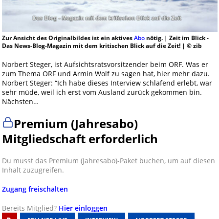
Zur Ansicht des Originalbildes ist ein aktives
Abo
nötig. | Zeit im Blick -
Das News-Blog-Magazin mit dem kritischen Blick auf die Zeit! | © zib
Norbert Steger, ist Aufsichtsratsvorsitzender beim ORF. Was er
zum Thema ORF und Armin Wolf zu sagen hat, hier mehr dazu.
Norbert Steger: “Ich habe dieses Interview schlafend erlebt, war
sehr müde, weil ich erst vom Ausland zurück gekommen bin.
Nächsten…
Premium (Jahresabo)
Mitgliedschaft erforderlich
Du musst das Premium (Jahresabo)-Paket buchen, um auf diesen
Inhalt zuzugreifen.
Zugang freischalten
Bereits Mitglied?
Hier einloggen