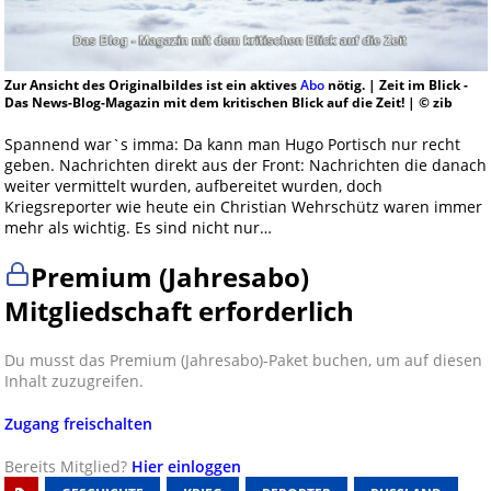
Zur Ansicht des Originalbildes ist ein aktives
Abo
nötig. | Zeit im Blick -
Das News-Blog-Magazin mit dem kritischen Blick auf die Zeit! | © zib
Spannend war`s imma: Da kann man Hugo Portisch nur recht
geben. Nachrichten direkt aus der Front: Nachrichten die danach
weiter vermittelt wurden, aufbereitet wurden, doch
Kriegsreporter wie heute ein Christian Wehrschütz waren immer
mehr als wichtig. Es sind nicht nur…
Premium (Jahresabo)
Mitgliedschaft erforderlich
Du musst das Premium (Jahresabo)-Paket buchen, um auf diesen
Inhalt zuzugreifen.
Zugang freischalten
Bereits Mitglied?
Hier einloggen