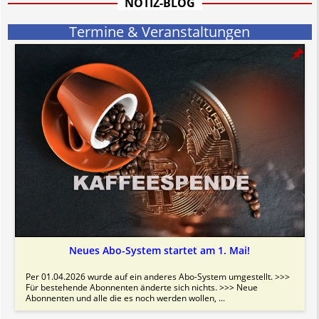
NOTIZ-BLOG
Bitte beachten Sie in dem Zusammenhang auch unsere
AGB
.
Termine & Veranstaltungen
Neues Abo-System startet am 1. Mai!
Per 01.04.2026 wurde auf ein anderes Abo-System umgestellt. >>>
Für bestehende Abonnenten änderte sich nichts. >>> Neue
Abonnenten und alle die es noch werden wollen, ...