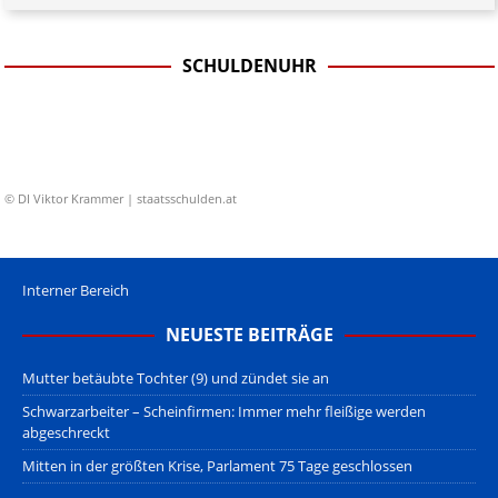
SCHULDENUHR
© DI Viktor Krammer | staatsschulden.at
Interner Bereich
NEUESTE BEITRÄGE
Mutter betäubte Tochter (9) und zündet sie an
Schwarzarbeiter – Scheinfirmen: Immer mehr fleißige werden
abgeschreckt
Mitten in der größten Krise, Parlament 75 Tage geschlossen