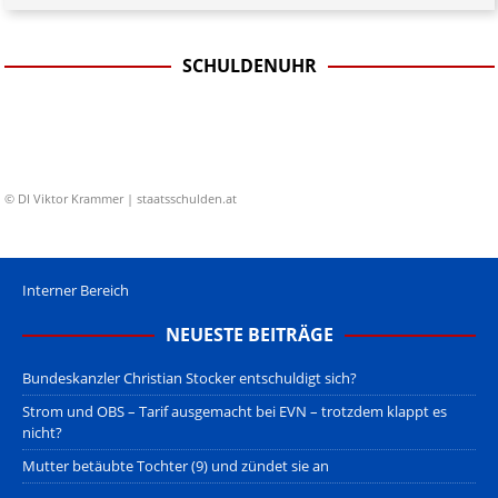
SCHULDENUHR
© DI Viktor Krammer | staatsschulden.at
Interner Bereich
NEUESTE BEITRÄGE
Bundeskanzler Christian Stocker entschuldigt sich?
Strom und OBS – Tarif ausgemacht bei EVN – trotzdem klappt es
nicht?
Mutter betäubte Tochter (9) und zündet sie an