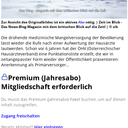
Zur Ansicht des Originalbildes ist ein aktives
Abo
nötig. | Zeit im Blick -
Das News-Blog-Magazin mit dem kritischen Blick auf die Zeit! | © zib
Die drohende medizinische Mangelversorgung der Bevölkerung
lässt wieder die Rufe nach einer Aufwertung der Hausärzte
lautwerden. Schon vor 6 Jahren hat der ÖHV (Österreichischer
Hausärzteverband) eine Punktationsliste erstellt, die wir in
zeitangepasster Form wieder der Öffentlichkeit präsentieren:
Anerkennung als Primärversorger…
Premium (Jahresabo)
Mitgliedschaft erforderlich
Du musst das Premium (Jahresabo)-Paket buchen, um auf diesen
Inhalt zuzugreifen.
Zugang freischalten
Bereits Mitglied?
Hier einloggen