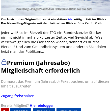
Zur Ansicht des Originalbildes ist ein aktives
Abo
nötig. | Zeit im Blick -
Das News-Blog-Magazin mit dem kritischen Blick auf die Zeit! | © zib
Jeder weiß so im Bierzelt der FPÖ ein Bundeskanzler Stocker
nimmt nicht innerhalb kürzester Zeit so viel Gewicht ab! Was
verschweigt euch die ÖVP schon wieder, donnert es durchs
Bierzelt? Und zum Gesundheitssystem und anderen Skandalen
heizt man das Publikum…
Premium (Jahresabo)
Mitgliedschaft erforderlich
Du musst das Premium (Jahresabo)-Paket buchen, um auf diesen
Inhalt zuzugreifen.
Zugang freischalten
Bereits Mitglied?
Hier einloggen