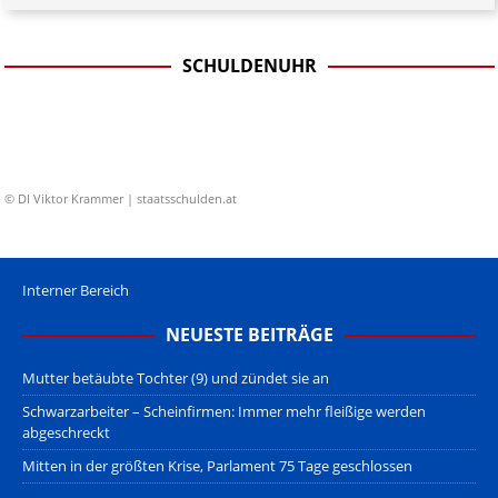
SCHULDENUHR
© DI Viktor Krammer | staatsschulden.at
Interner Bereich
NEUESTE BEITRÄGE
Mutter betäubte Tochter (9) und zündet sie an
Schwarzarbeiter – Scheinfirmen: Immer mehr fleißige werden
abgeschreckt
Mitten in der größten Krise, Parlament 75 Tage geschlossen