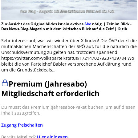
Zur Ansicht des Originalbildes ist ein aktives
Abo
nötig. | Zeit im Blick -
Das News-Blog-Magazin mit dem kritischen Blick auf die Zeit! | © zib
Sehr interessant, was wir wieder über X finden! Die ÖVP deckt die
mutmaßlichen Machenschaften der SPÖ auf, für die natürlich die
Unschuldsvermutung zu gelten hat, trotzdem spannend.
https://twitter.com/volkspartei/status/1721470279237439784 Wo
bleibt die von Parteichef Babler versprochene Aufklärung rund
um die Grundstückdeals…
Premium (Jahresabo)
Mitgliedschaft erforderlich
Du musst das Premium (Jahresabo)-Paket buchen, um auf diesen
Inhalt zuzugreifen.
Zugang freischalten
Bereits Mitglied?
Hier einloggen