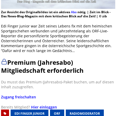
Zur Ansicht des Originalbildes ist ein aktives
Abo
nötig. | Zeit im Blick -
Das News-Blog-Magazin mit dem kritischen Blick auf die Zeit! | © zib
Edi Finger junior war Zeit seines Lebens fix mit dem heimischen
Sportgeschehen verbunden und jahrzehntelang als ORF-Live-
Reporter die personifizierte Sportbegeisterung der
Österreicherinnen und Österreicher. Seine leidenschaftlichen
Kommentare gingen in die österreichische Sportgeschichte ein.
“Dafür wird er noch lange im Gedächtnis…
Premium (Jahresabo)
Mitgliedschaft erforderlich
Du musst das Premium (Jahresabo)-Paket buchen, um auf diesen
Inhalt zuzugreifen.
Zugang freischalten
Bereits Mitglied?
Hier einloggen
EDI FINGER JUNIOR
ORF
RADIOMODERATOR