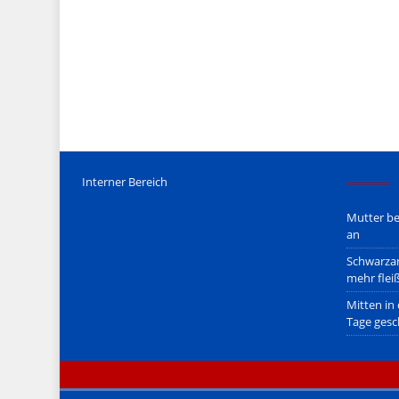
Etwaige Empfehlungen in diesem Bericht sind
keine Recht
Der Begriff "
Abmahnanwalt
" bezeichnet Juristen, welche üb
überzogenen, rechtlich fragwürdigen) Abmahnungen leben u
innerhalb gesetzlich verankerter Regeln tun.
Jener Disclaimer soll sich nicht über gültiges Recht hinwe
hpts. informativen Charakter.
Bitte beachten Sie in dem Zusammenhang auch unsere
AG
Interner Bereich
Mutter be
an
Schwarzar
mehr flei
Mitten in
Tage gesc