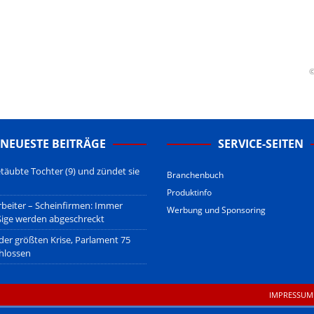
sberatung!
erwiegend u.o. ausschließlich von (meist ungerechtfertigten,
nd soll keine Herabwürdigung von Kanzleien darstellen, welche dies
gsetzen und hat aufgrund der nicht Vertrags-gebundenen Wirksamkeit
©
B
.
NEUESTE BEITRÄGE
SERVICE-SEITEN
täubte Tochter (9) und zündet sie
Branchenbuch
Produktinfo
beiter – Scheinfirmen: Immer
Werbung und Sponsoring
ßige werden abgeschreckt
 der größten Krise, Parlament 75
hlossen
IMPRESSUM