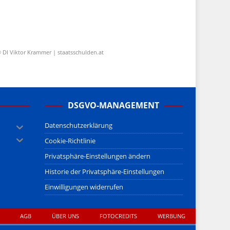
 DI Viktor Krammer | staatsschulden.at
DSGVO-MANAGEMENT
Datenschutzerklärung
Cookie-Richtlinie
Privatsphäre-Einstellungen ändern
Historie der Privatsphäre-Einstellungen
Einwilligungen widerrufen
AGB
ÜBER UNS
FOTOCREDITS
WERBUNG