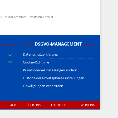
 DI Viktor Krammer | staatsschulden.at
DSGVO-MANAGEMENT
Datenschutzerklärung
Cookie-Richtlinie
Privatsphäre-Einstellungen ändern
Historie der Privatsphäre-Einstellungen
Einwilligungen widerrufen
AGB
ÜBER UNS
FOTOCREDITS
WERBUNG