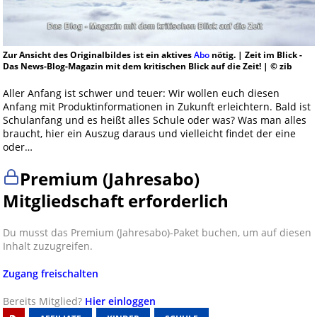
Zur Ansicht des Originalbildes ist ein aktives
Abo
nötig. | Zeit im Blick -
Das News-Blog-Magazin mit dem kritischen Blick auf die Zeit! | © zib
Aller Anfang ist schwer und teuer: Wir wollen euch diesen
Anfang mit Produktinformationen in Zukunft erleichtern. Bald ist
Schulanfang und es heißt alles Schule oder was? Was man alles
braucht, hier ein Auszug daraus und vielleicht findet der eine
oder…
Premium (Jahresabo)
Mitgliedschaft erforderlich
Du musst das Premium (Jahresabo)-Paket buchen, um auf diesen
Inhalt zuzugreifen.
Zugang freischalten
Bereits Mitglied?
Hier einloggen