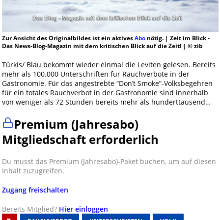
Zur Ansicht des Originalbildes ist ein aktives
Abo
nötig. | Zeit im Blick -
Das News-Blog-Magazin mit dem kritischen Blick auf die Zeit! | © zib
Türkis/ Blau bekommt wieder einmal die Leviten gelesen. Bereits
mehr als 100.000 Unterschriften für Rauchverbote in der
Gastronomie. Für das angestrebte “Don’t Smoke”-Volksbegehren
für ein totales Rauchverbot in der Gastronomie sind innerhalb
von weniger als 72 Stunden bereits mehr als hunderttausend…
Premium (Jahresabo)
Mitgliedschaft erforderlich
Du musst das Premium (Jahresabo)-Paket buchen, um auf diesen
Inhalt zuzugreifen.
Zugang freischalten
Bereits Mitglied?
Hier einloggen