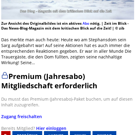
Zur Ansicht des Originalbildes ist ein aktives
Abo
nötig. | Zeit im Blick -
Das News-Blog-Magazin mit dem kritischen Blick auf die Zeit! | © zib
Das merkte man auch heute: Heute wo am Stephansdom sein
Sarg aufgebahrt war! Auf seine Aktionen hat es auch immer die
entsprechenden Reaktionen gegeben. Er war in aller Munde Die
Trauergäste, die den Dom füllten, zeigten seine nachhaltige
Wirkung! Seine…
Premium (Jahresabo)
Mitgliedschaft erforderlich
Du musst das Premium (Jahresabo)-Paket buchen, um auf diesen
Inhalt zuzugreifen.
Zugang freischalten
Bereits Mitglied?
Hier einloggen