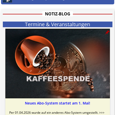
hat aufgrund der nicht Vertrags-gebundenen Wirksamkeit hpts.
informativen Charakter.
Bitte beachten Sie in dem Zusammenhang auch unsere
AGB
.
NOTIZ-BLOG
Termine & Veranstaltungen
Neues Abo-System startet am 1. Mai!
Per 01.04.2026 wurde auf ein anderes Abo-System umgestellt. >>>