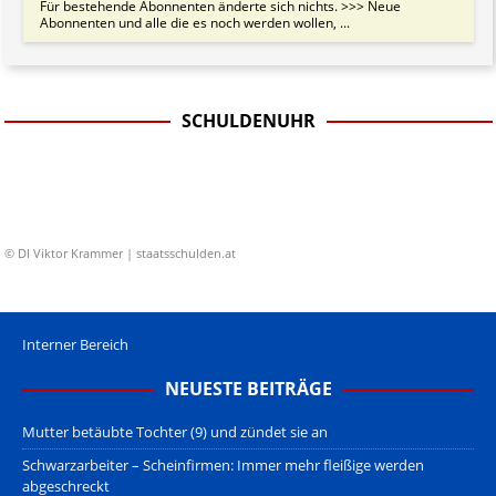
Für bestehende Abonnenten änderte sich nichts. >>> Neue
Abonnenten und alle die es noch werden wollen, ...
SCHULDENUHR
© DI Viktor Krammer | staatsschulden.at
Interner Bereich
NEUESTE BEITRÄGE
Mutter betäubte Tochter (9) und zündet sie an
Schwarzarbeiter – Scheinfirmen: Immer mehr fleißige werden
abgeschreckt