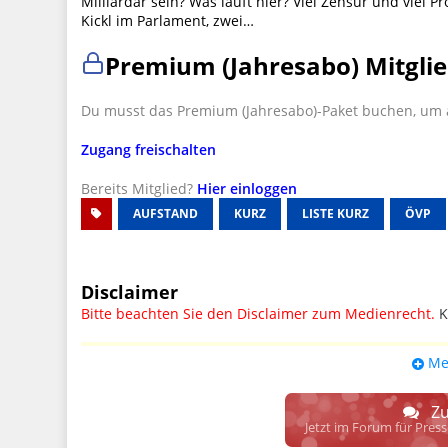
Milliardär sein? Was läuft hier? Viel Zensur und viel Pr
Kickl im Parlament, zwei…
Premium (Jahresabo) Mitglie
Du musst das Premium (Jahresabo)-Paket buchen, um a
Zugang freischalten
Bereits Mitglied?
Hier einloggen
AUFSTAND
KURZ
LISTE KURZ
ÖVP
Disclaimer
Bitte beachten Sie den Disclaimer zum Medienrecht.
K
UPDATE: § 17 ECG seit 16.02.2024 weg
Me
Wir lassen den Disclaimertext dennoch so stehen, bis s
weitere, damit zusammenhängende Paragrafen ersetzt 
Zu
Raum. D.h. noch mehr Spielraum für das sog. "Richte
Jetzt im Forum für Pres
gewisse Parteien bevorzugen kann.