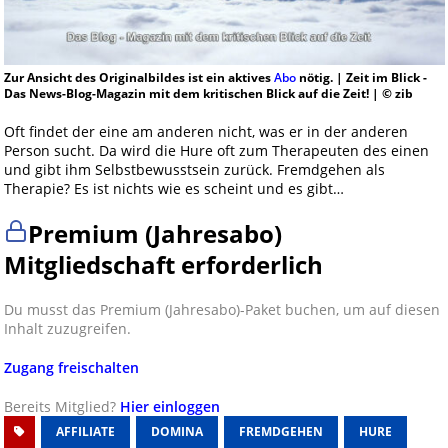
Zur Ansicht des Originalbildes ist ein aktives
Abo
nötig. | Zeit im Blick -
Das News-Blog-Magazin mit dem kritischen Blick auf die Zeit! | © zib
Oft findet der eine am anderen nicht, was er in der anderen
Person sucht. Da wird die Hure oft zum Therapeuten des einen
und gibt ihm Selbstbewusstsein zurück. Fremdgehen als
Therapie? Es ist nichts wie es scheint und es gibt…
Premium (Jahresabo)
Mitgliedschaft erforderlich
Du musst das Premium (Jahresabo)-Paket buchen, um auf diesen
Inhalt zuzugreifen.
Zugang freischalten
Bereits Mitglied?
Hier einloggen
AFFILIATE
DOMINA
FREMDGEHEN
HURE