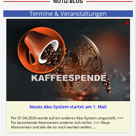
NOTIZ-BLOG
Bitte beachten Sie in dem Zusammenhang auch unsere
AGB
.
Termine & Veranstaltungen
Neues Abo-System startet am 1. Mai!
Per 01.04.2026 wurde auf ein anderes Abo-System umgestellt. >>>
Für bestehende Abonnenten änderte sich nichts. >>> Neue
Abonnenten und alle die es noch werden wollen, ...