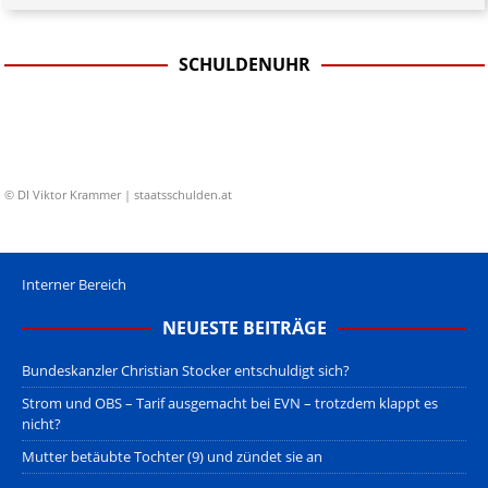
SCHULDENUHR
© DI Viktor Krammer | staatsschulden.at
Interner Bereich
NEUESTE BEITRÄGE
Bundeskanzler Christian Stocker entschuldigt sich?
Strom und OBS – Tarif ausgemacht bei EVN – trotzdem klappt es
nicht?
Mutter betäubte Tochter (9) und zündet sie an