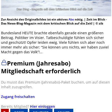
Zur Ansicht des Originalbildes ist ein aktives
Abo
nötig. | Zeit im Blick -
Das News-Blog-Magazin mit dem kritischen Blick auf die Zeit! | © zib
Bundesland HEUTE brachte ebenfalls gerade einen größeren
Beitrag. Politiker im Visier. Tatbeschuldigte fühlen sich sicher
und geschützt! Opfer leiden ewig. Viele fühlen sich aber noch
immer mehr als sicher: “Sie können uns nichts, wir haben zuviel
Macht gegen das Volk”!…
Premium (Jahresabo)
Mitgliedschaft erforderlich
Du musst das Premium (Jahresabo)-Paket buchen, um auf diesen
Inhalt zuzugreifen.
Zugang freischalten
Bereits Mitglied?
Hier einloggen