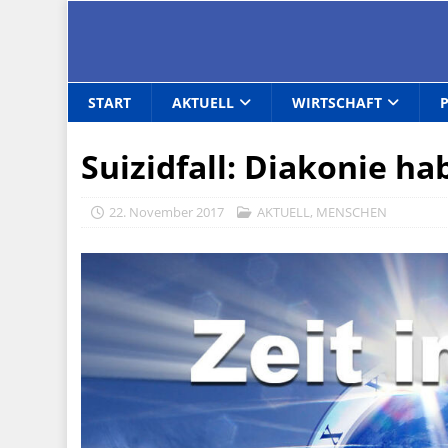
START
AKTUELL
WIRTSCHAFT
Suizidfall: Diakonie h
22. November 2017
AKTUELL
,
MENSCHEN