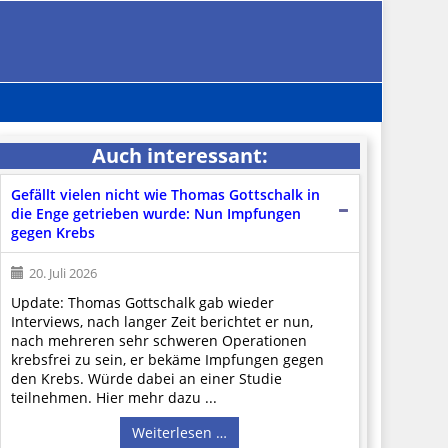
Auch interessant:
Gefällt vielen nicht wie Thomas Gottschalk in
die Enge getrieben wurde: Nun Impfungen
gegen Krebs
20. Juli 2026
Update: Thomas Gottschalk gab wieder
Interviews, nach langer Zeit berichtet er nun,
nach mehreren sehr schweren Operationen
krebsfrei zu sein, er bekäme Impfungen gegen
den Krebs. Würde dabei an einer Studie
teilnehmen. Hier mehr dazu ...
Weiterlesen …