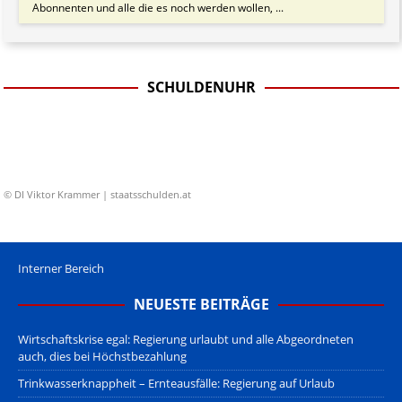
Abonnenten und alle die es noch werden wollen, ...
SCHULDENUHR
© DI Viktor Krammer | staatsschulden.at
Interner Bereich
NEUESTE BEITRÄGE
Wirtschaftskrise egal: Regierung urlaubt und alle Abgeordneten
auch, dies bei Höchstbezahlung
Trinkwasserknappheit – Ernteausfälle: Regierung auf Urlaub