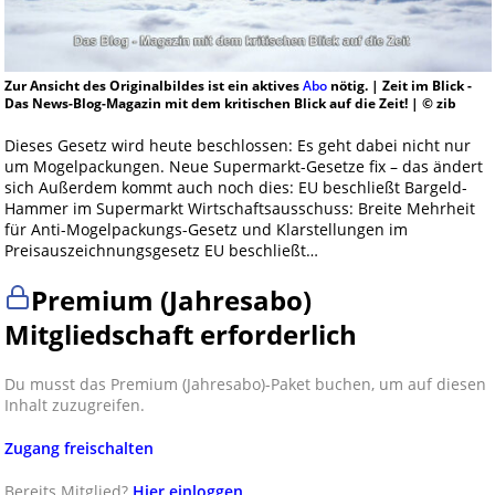
Zur Ansicht des Originalbildes ist ein aktives
Abo
nötig. | Zeit im Blick -
Das News-Blog-Magazin mit dem kritischen Blick auf die Zeit! | © zib
Dieses Gesetz wird heute beschlossen: Es geht dabei nicht nur
um Mogelpackungen. Neue Supermarkt-Gesetze fix – das ändert
sich Außerdem kommt auch noch dies: EU beschließt Bargeld-
Hammer im Supermarkt Wirtschaftsausschuss: Breite Mehrheit
für Anti-Mogelpackungs-Gesetz und Klarstellungen im
Preisauszeichnungsgesetz EU beschließt…
Premium (Jahresabo)
Mitgliedschaft erforderlich
Du musst das Premium (Jahresabo)-Paket buchen, um auf diesen
Inhalt zuzugreifen.
Zugang freischalten
Bereits Mitglied?
Hier einloggen