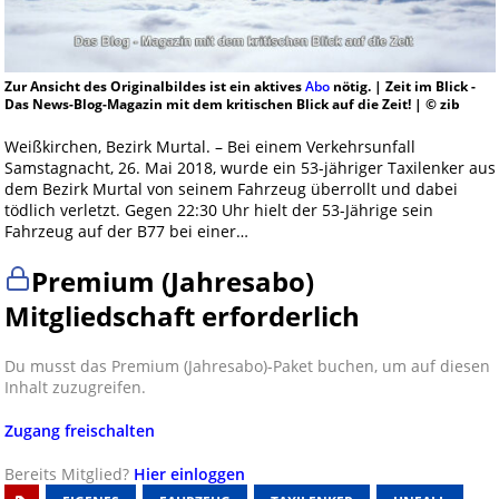
Zur Ansicht des Originalbildes ist ein aktives
Abo
nötig. | Zeit im Blick -
Das News-Blog-Magazin mit dem kritischen Blick auf die Zeit! | © zib
Weißkirchen, Bezirk Murtal. – Bei einem Verkehrsunfall
Samstagnacht, 26. Mai 2018, wurde ein 53-jähriger Taxilenker aus
dem Bezirk Murtal von seinem Fahrzeug überrollt und dabei
tödlich verletzt. Gegen 22:30 Uhr hielt der 53-Jährige sein
Fahrzeug auf der B77 bei einer…
Premium (Jahresabo)
Mitgliedschaft erforderlich
Du musst das Premium (Jahresabo)-Paket buchen, um auf diesen
Inhalt zuzugreifen.
Zugang freischalten
Bereits Mitglied?
Hier einloggen