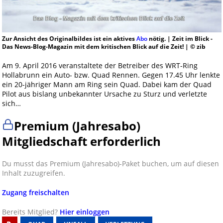
Zur Ansicht des Originalbildes ist ein aktives
Abo
nötig. | Zeit im Blick -
Das News-Blog-Magazin mit dem kritischen Blick auf die Zeit! | © zib
Am 9. April 2016 veranstaltete der Betreiber des WRT-Ring
Hollabrunn ein Auto- bzw. Quad Rennen. Gegen 17.45 Uhr lenkte
ein 20-jähriger Mann am Ring sein Quad. Dabei kam der Quad
Pilot aus bislang unbekannter Ursache zu Sturz und verletzte
sich…
Premium (Jahresabo)
Mitgliedschaft erforderlich
Du musst das Premium (Jahresabo)-Paket buchen, um auf diesen
Inhalt zuzugreifen.
Zugang freischalten
Bereits Mitglied?
Hier einloggen