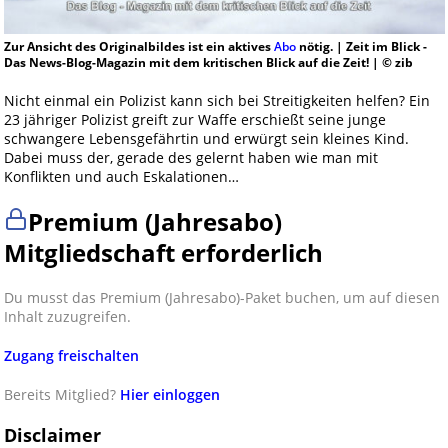
Zur Ansicht des Originalbildes ist ein aktives
Abo
nötig. | Zeit im Blick -
Das News-Blog-Magazin mit dem kritischen Blick auf die Zeit! | © zib
Nicht einmal ein Polizist kann sich bei Streitigkeiten helfen? Ein
23 jähriger Polizist greift zur Waffe erschießt seine junge
schwangere Lebensgefährtin und erwürgt sein kleines Kind.
Dabei muss der, gerade des gelernt haben wie man mit
Konflikten und auch Eskalationen…
Premium (Jahresabo)
Mitgliedschaft erforderlich
Du musst das Premium (Jahresabo)-Paket buchen, um auf diesen
Inhalt zuzugreifen.
Zugang freischalten
Bereits Mitglied?
Hier einloggen
Disclaimer