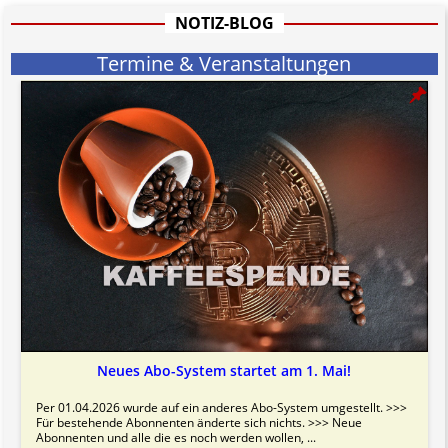
Bitte beachten Sie in dem Zusammenhang auch unsere
AGB
.
NOTIZ-BLOG
Termine & Veranstaltungen
Neues Abo-System startet am 1. Mai!
Per 01.04.2026 wurde auf ein anderes Abo-System umgestellt. >>>
Für bestehende Abonnenten änderte sich nichts. >>> Neue
Abonnenten und alle die es noch werden wollen, ...