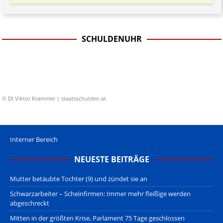
SCHULDENUHR
© DI Viktor Krammer | staatsschulden.at
Interner Bereich
NEUESTE BEITRÄGE
Mutter betäubte Tochter (9) und zündet sie an
Schwarzarbeiter – Scheinfirmen: Immer mehr fleißige werden
abgeschreckt
Mitten in der größten Krise, Parlament 75 Tage geschlossen