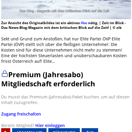
Zur Ansicht des Originalbildes ist ein aktives
Abo
nötig. | Zeit im Blick -
Das News-Blog-Magazin mit dem kritischen Blick auf die Zeit! | © zib
Sekt und Grund zum Anstoßen, hat nur Elite Partei ÖVP Elite
Partei (ÖVP) stellt sich über die fleißigen Unternehmer: Die
Kosten sind für diese Unternehmen nicht mehr zu stemmen!
Eine der höchsten Steuerlasten und unüberschaubaren Kosten
frisst Österreich auf! Elite…
Premium (Jahresabo)
Mitgliedschaft erforderlich
Du musst das Premium (Jahresabo)-Paket buchen, um auf diesen
Inhalt zuzugreifen.
Zugang freischalten
Bereits Mitglied?
Hier einloggen