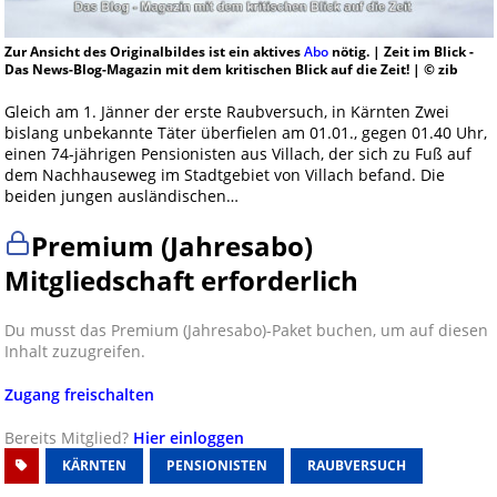
Zur Ansicht des Originalbildes ist ein aktives
Abo
nötig. | Zeit im Blick -
Das News-Blog-Magazin mit dem kritischen Blick auf die Zeit! | © zib
Gleich am 1. Jänner der erste Raubversuch, in Kärnten Zwei
bislang unbekannte Täter überfielen am 01.01., gegen 01.40 Uhr,
einen 74-jährigen Pensionisten aus Villach, der sich zu Fuß auf
dem Nachhauseweg im Stadtgebiet von Villach befand. Die
beiden jungen ausländischen…
Premium (Jahresabo)
Mitgliedschaft erforderlich
Du musst das Premium (Jahresabo)-Paket buchen, um auf diesen
Inhalt zuzugreifen.
Zugang freischalten
Bereits Mitglied?
Hier einloggen
KÄRNTEN
PENSIONISTEN
RAUBVERSUCH