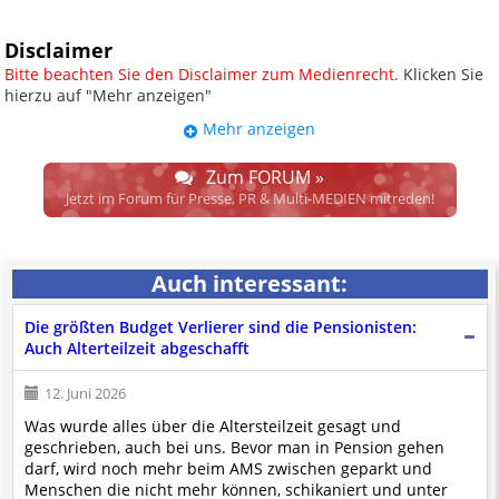
Disclaimer
Bitte beachten Sie den Disclaimer zum Medienrecht.
Klicken Sie
hierzu auf "Mehr anzeigen"
Mehr anzeigen
UPDATE: § 17 ECG seit 16.02.2024
weggefallen.
Zum FORUM »
Wir lassen den Disclaimertext dennoch so stehen, bis sich die
Jetzt im Forum für Presse, PR & Multi-MEDIEN mitreden!
Justiz im klaren ist, wodurch dieser und etliche weitere, damit
zusammenhängende Paragrafen ersetzt werden. Dzt. herrscht
auch in dem Bereich rechtsfreier Raum. D.h. noch mehr
Auch interessant:
Spielraum für das sog. "Richterrecht", welches alleine aufgrund
schwammiger Gesetze gewisse Parteien bevorzugen kann.
Die größten Budget Verlierer sind die Pensionisten:
Wir verweisen hiermit auf den
Ausschluss der Verantwortlichkeit bei
Auch Alterteilzeit abgeschafft
Links
und betonen ausdrücklich, dass wir die im Abs. 1 des § 17 ECG
genannte Überprüfung etwaiger Rechtswidrigkeit im verlinkten Inhalt
12. Juni 2026
nicht immer gewährleisten können.
Was wurde alles über die Altersteilzeit gesagt und
Die Betreiber und die Autoren dieser Website sind weder Juristen, noch
geschrieben, auch bei uns. Bevor man in Pension gehen
beschäftigen sie solche, dürfen und können daher
keine
darf, wird noch mehr beim AMS zwischen geparkt und
Rechtsgutachten über externen Content
erstellen.
Menschen die nicht mehr können, schikaniert und unter
Der Pflicht gem. Abs. 2, § 17 ECG kommen wir erst nach Einlangen