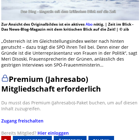
Zur Ansicht des Originalbildes ist ein aktives
Abo
nötig. | Zeit im Blick -
Das News-Blog-Magazin mit dem kritischen Blick auf die Zeit! | © zib
„Österreich ist im Gleichstellungsindex weiter nach hinten
gerutscht – dazu trägt die SPÖ ihren Teil bei. Denn einer der
Gründe ist die Unterrepräsentanz von Frauen in der Politik“, sagt
Meri Disoski, Frauensprecherin der Grünen, anlässlich des
gestrigen Interviews von SPÖ-Frauenministerin…
Premium (Jahresabo)
Mitgliedschaft erforderlich
Du musst das Premium (Jahresabo)-Paket buchen, um auf diesen
Inhalt zuzugreifen.
Zugang freischalten
Bereits Mitglied?
Hier einloggen