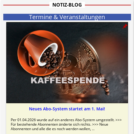
Bitte beachten Sie in dem Zusammenhang auch unsere
AGB
.
NOTIZ-BLOG
Termine & Veranstaltungen
Neues Abo-System startet am 1. Mai!
Per 01.04.2026 wurde auf ein anderes Abo-System umgestellt. >>>
Für bestehende Abonnenten änderte sich nichts. >>> Neue
Abonnenten und alle die es noch werden wollen, ...