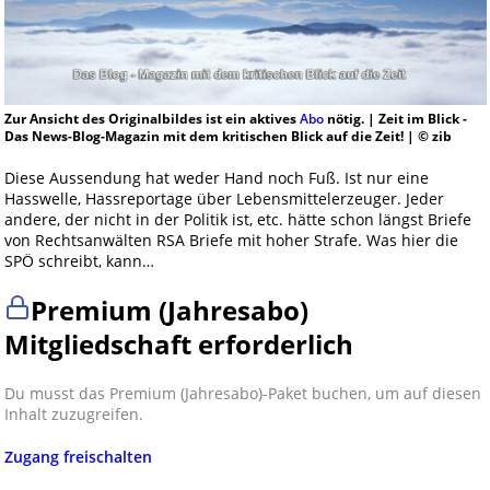
Zur Ansicht des Originalbildes ist ein aktives
Abo
nötig. | Zeit im Blick -
Das News-Blog-Magazin mit dem kritischen Blick auf die Zeit! | © zib
Diese Aussendung hat weder Hand noch Fuß. Ist nur eine
Hasswelle, Hassreportage über Lebensmittelerzeuger. Jeder
andere, der nicht in der Politik ist, etc. hätte schon längst Briefe
von Rechtsanwälten RSA Briefe mit hoher Strafe. Was hier die
SPÖ schreibt, kann…
Premium (Jahresabo)
Mitgliedschaft erforderlich
Du musst das Premium (Jahresabo)-Paket buchen, um auf diesen
Inhalt zuzugreifen.
Zugang freischalten