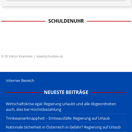
SCHULDENUHR
© DI Viktor Krammer | staatsschulden.at
Interner Bereich
NEUESTE BEITRÄGE
Wirtschaftskrise egal: Regierung urlaubt und alle Abgeordneten
auch, dies bei Höchstbezahlung
Trinkwasserknappheit – Ernteausfälle: Regierung auf Urlaub
Nationale Sicherheit in Österreich in Gefahr? Regierung auf Urlaub