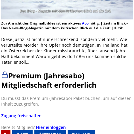
Zur Ansicht des Originalbildes ist ein aktives
Abo
nötig. | Zeit im Blick -
Das News-Blog-Magazin mit dem kritischen Blick auf die Zeit! | © zib
Diese Justiz ist nicht nur erschreckend, sondern viel mehr. Wie
verurteilte Mörder ihre Opfer noch demütigen. In Thailand hat
ein Österreicher der Kinder missbrauchte, über tausend Jahre
Haft bekommen! Warum geht es dort? Bei uns kommen solche
Täter, er soll…
Premium (Jahresabo)
Mitgliedschaft erforderlich
Du musst das Premium (Jahresabo)-Paket buchen, um auf diesen
Inhalt zuzugreifen.
Zugang freischalten
Bereits Mitglied?
Hier einloggen