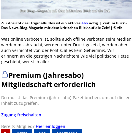
Zur Ansicht des Originalbildes ist ein aktives
Abo
nötig. | Zeit im Blick -
Das News-Blog-Magazin mit dem kritischen Blick auf die Zeit! | © zib
Was online verboten ist, sollte auch offline verboten sein! Medien
werden missbraucht, werden unter Druck gesetzt, werden aber
auch vernichtet von der Politik, alles kein Geheimnis. Wir
erinnern an die gestrigen Nachrichten! Wie viel politische Hetze
geschieht, wer sich aller…
Premium (Jahresabo)
Mitgliedschaft erforderlich
Du musst das Premium (Jahresabo)-Paket buchen, um auf diesen
Inhalt zuzugreifen.
Zugang freischalten
Bereits Mitglied?
Hier einloggen