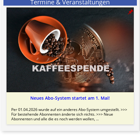
Termine & Veranstaltungen
Bitte beachten Sie in dem Zusammenhang auch unsere
AGB
.
Neues Abo-System startet am 1. Mai!
Per 01.04.2026 wurde auf ein anderes Abo-System umgestellt. >>>
Für bestehende Abonnenten änderte sich nichts. >>> Neue
Abonnenten und alle die es noch werden wollen, ...