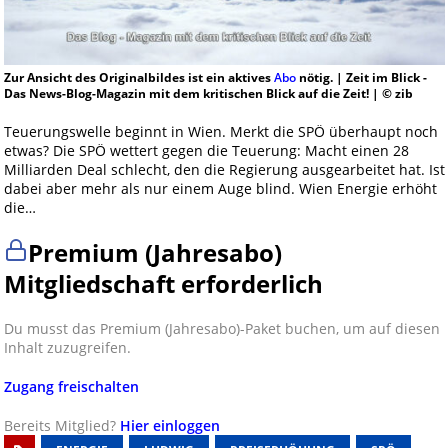
Zur Ansicht des Originalbildes ist ein aktives
Abo
nötig. | Zeit im Blick -
Das News-Blog-Magazin mit dem kritischen Blick auf die Zeit! | © zib
Teuerungswelle beginnt in Wien. Merkt die SPÖ überhaupt noch
etwas? Die SPÖ wettert gegen die Teuerung: Macht einen 28
Milliarden Deal schlecht, den die Regierung ausgearbeitet hat. Ist
dabei aber mehr als nur einem Auge blind. Wien Energie erhöht
die…
Premium (Jahresabo)
Mitgliedschaft erforderlich
Du musst das Premium (Jahresabo)-Paket buchen, um auf diesen
Inhalt zuzugreifen.
Zugang freischalten
Bereits Mitglied?
Hier einloggen