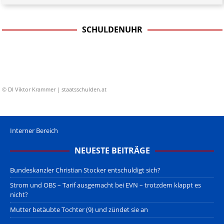
SCHULDENUHR
© DI Viktor Krammer | staatsschulden.at
Interner Bereich
NEUESTE BEITRÄGE
Bundeskanzler Christian Stocker entschuldigt sich?
Strom und OBS – Tarif ausgemacht bei EVN – trotzdem klappt es
nicht?
Mutter betäubte Tochter (9) und zündet sie an