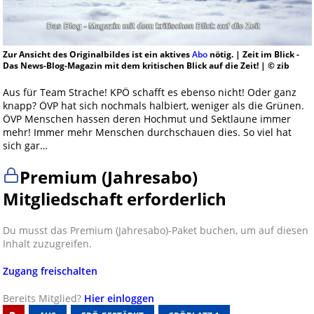
Zur Ansicht des Originalbildes ist ein aktives
Abo
nötig. | Zeit im Blick -
Das News-Blog-Magazin mit dem kritischen Blick auf die Zeit! | © zib
Aus für Team Strache! KPÖ schafft es ebenso nicht! Oder ganz
knapp? ÖVP hat sich nochmals halbiert, weniger als die Grünen.
ÖVP Menschen hassen deren Hochmut und Sektlaune immer
mehr! Immer mehr Menschen durchschauen dies. So viel hat
sich gar…
Premium (Jahresabo)
Mitgliedschaft erforderlich
Du musst das Premium (Jahresabo)-Paket buchen, um auf diesen
Inhalt zuzugreifen.
Zugang freischalten
Bereits Mitglied?
Hier einloggen