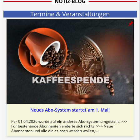
NOTIZ-BLOG
Bitte beachten Sie in dem Zusammenhang auch unsere
AGB
.
Termine & Veranstaltungen
Neues Abo-System startet am 1. Mai!
Per 01.04.2026 wurde auf ein anderes Abo-System umgestellt. >>>
Für bestehende Abonnenten änderte sich nichts. >>> Neue
Abonnenten und alle die es noch werden wollen, ...