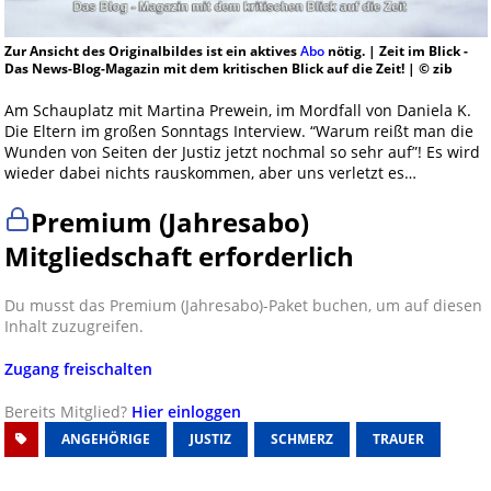
Zur Ansicht des Originalbildes ist ein aktives
Abo
nötig. | Zeit im Blick -
Das News-Blog-Magazin mit dem kritischen Blick auf die Zeit! | © zib
Am Schauplatz mit Martina Prewein, im Mordfall von Daniela K.
Die Eltern im großen Sonntags Interview. “Warum reißt man die
Wunden von Seiten der Justiz jetzt nochmal so sehr auf”! Es wird
wieder dabei nichts rauskommen, aber uns verletzt es…
Premium (Jahresabo)
Mitgliedschaft erforderlich
Du musst das Premium (Jahresabo)-Paket buchen, um auf diesen
Inhalt zuzugreifen.
Zugang freischalten
Bereits Mitglied?
Hier einloggen
ANGEHÖRIGE
JUSTIZ
SCHMERZ
TRAUER