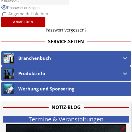
Passwort
Wir sind
nicht verantwortlich für die Offenlegung persönlicher
Passwort anzeigen
Daten beteiligter jur. wie phys. Personen
in und auf verlinkten
Angemeldet bleiben
Webseiten, sowie in den URLs und deren Linktext.
Ebenso teilen wir nicht zwingend deren Ansichten, sondern machen die
Unschuldsvermutung
für alle jur. wie phys. Personen und alle
Passwort vergessen?
Vorwürfe gegen jene geltend. Dies gilt insbesondere für die eigene
Berichterstattung, welche nach dem
öst. Mediengesetz
erfolgt, soweit
SERVICE-SEITEN
wir als Nicht-Juristen dieses verstehen.
Wir stehen nicht in (ge)werblichen Zusammenhang mit uo. zu den
Betreibern der verlinkten Webseiten.
Branchenbuch
Etwaige Empfehlungen in diesem Bericht sind
keine Rechtsberatung!
Der Begriff "
Abmahnanwalt
" bezeichnet Juristen, welche überwiegend
u.o. ausschließlich von (meist ungerechtfertigten, überzogenen,
Produktinfo
rechtlich fragwürdigen) Abmahnungen leben und soll keine
Herabwürdigung von Kanzleien darstellen, welche dies innerhalb
Werbung und Sponsoring
gesetzlich verankerter Regeln tun.
Jener Disclaimer soll sich nicht über gültiges Recht hinwegsetzen und
hat aufgrund der nicht Vertrags-gebundenen Wirksamkeit hpts.
informativen Charakter.
NOTIZ-BLOG
Bitte beachten Sie in dem Zusammenhang auch unsere
AGB
.
Termine & Veranstaltungen