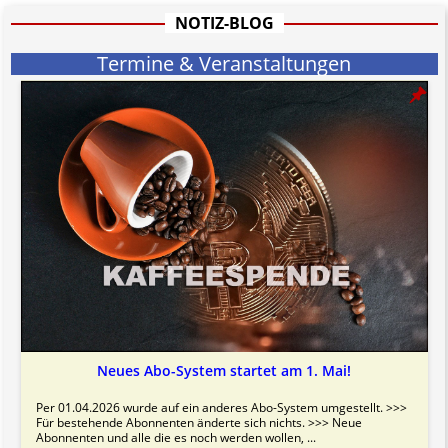
informativen Charakter.
NOTIZ-BLOG
Bitte beachten Sie in dem Zusammenhang auch unsere
AGB
.
Termine & Veranstaltungen
Neues Abo-System startet am 1. Mai!
Per 01.04.2026 wurde auf ein anderes Abo-System umgestellt. >>>
Für bestehende Abonnenten änderte sich nichts. >>> Neue
Abonnenten und alle die es noch werden wollen, ...