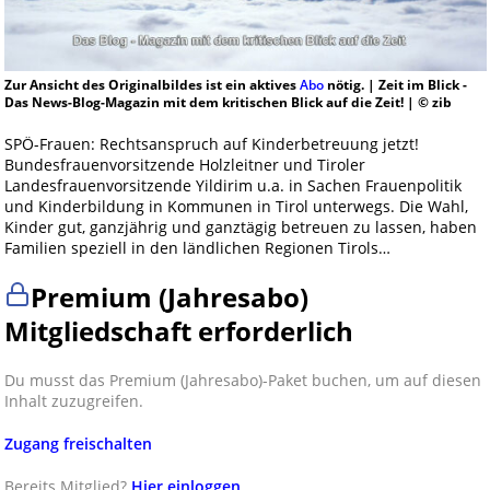
Zur Ansicht des Originalbildes ist ein aktives
Abo
nötig. | Zeit im Blick -
Das News-Blog-Magazin mit dem kritischen Blick auf die Zeit! | © zib
SPÖ-Frauen: Rechtsanspruch auf Kinderbetreuung jetzt!
Bundesfrauenvorsitzende Holzleitner und Tiroler
Landesfrauenvorsitzende Yildirim u.a. in Sachen Frauenpolitik
und Kinderbildung in Kommunen in Tirol unterwegs. Die Wahl,
Kinder gut, ganzjährig und ganztägig betreuen zu lassen, haben
Familien speziell in den ländlichen Regionen Tirols…
Premium (Jahresabo)
Mitgliedschaft erforderlich
Du musst das Premium (Jahresabo)-Paket buchen, um auf diesen
Inhalt zuzugreifen.
Zugang freischalten
Bereits Mitglied?
Hier einloggen