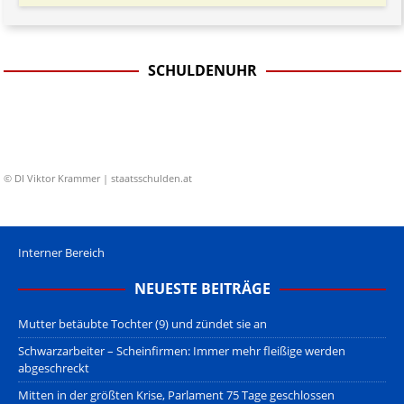
SCHULDENUHR
© DI Viktor Krammer | staatsschulden.at
Interner Bereich
NEUESTE BEITRÄGE
Mutter betäubte Tochter (9) und zündet sie an
Schwarzarbeiter – Scheinfirmen: Immer mehr fleißige werden
abgeschreckt
Mitten in der größten Krise, Parlament 75 Tage geschlossen