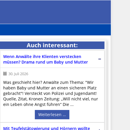
Auch interessant:
Wenn Anwälte ihre Klienten verstecken
müssen? Drama rund um Baby und Mutter
30. Juli 2026
Was geschieht hier? Anwälte zum Thema: "Wir
haben Baby und Mutter an einen sicheren Platz
gebracht"! Versteckt von Polizei und Jugendamt!
Quelle, Zitat, Kronen Zeitung: „Will nicht viel, nur
ein Leben ohne Angst führen“ Die ...
Weiterlesen …
Mit Teufelstätowierung und Hörnern wollte