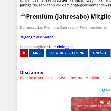
fuhr mit seinem Fahrrad den Rennbahnweg in Fahrtric
Jährige die Fahrbahn vor dem entgegenkommenden P
Premium (Jahresabo) Mitglie
Du musst das Premium (Jahresabo)-Paket buchen, um a
Zugang freischalten
Bereits Mitglied?
Hier einloggen
KIND
SCHWERE VERLETZUNG
UNFÄLLE
Disclaimer
Bitte beachten Sie den Disclaimer zum Medienrecht.
K
UPDATE: § 17 ECG seit 16.02.2024 weg
Me
Wir lassen den Disclaimertext dennoch so stehen, bis s
weitere, damit zusammenhängende Paragrafen ersetzt 
Zu
Raum. D.h. noch mehr Spielraum für das sog. "Richte
Jetzt im Forum für Pres
gewisse Parteien bevorzugen kann.