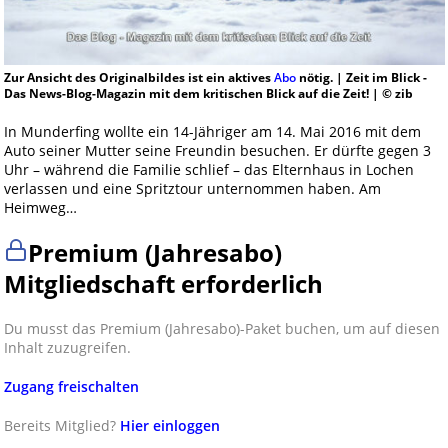
Zur Ansicht des Originalbildes ist ein aktives
Abo
nötig. | Zeit im Blick -
Das News-Blog-Magazin mit dem kritischen Blick auf die Zeit! | © zib
In Munderfing wollte ein 14-Jähriger am 14. Mai 2016 mit dem
Auto seiner Mutter seine Freundin besuchen. Er dürfte gegen 3
Uhr – während die Familie schlief – das Elternhaus in Lochen
verlassen und eine Spritztour unternommen haben. Am
Heimweg…
Premium (Jahresabo)
Mitgliedschaft erforderlich
Du musst das Premium (Jahresabo)-Paket buchen, um auf diesen
Inhalt zuzugreifen.
Zugang freischalten
Bereits Mitglied?
Hier einloggen