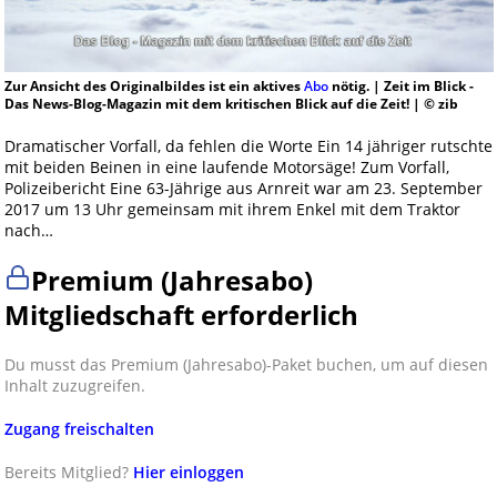
Zur Ansicht des Originalbildes ist ein aktives
Abo
nötig. | Zeit im Blick -
Das News-Blog-Magazin mit dem kritischen Blick auf die Zeit! | © zib
Dramatischer Vorfall, da fehlen die Worte Ein 14 jähriger rutschte
mit beiden Beinen in eine laufende Motorsäge! Zum Vorfall,
Polizeibericht Eine 63-Jährige aus Arnreit war am 23. September
2017 um 13 Uhr gemeinsam mit ihrem Enkel mit dem Traktor
nach…
Premium (Jahresabo)
Mitgliedschaft erforderlich
Du musst das Premium (Jahresabo)-Paket buchen, um auf diesen
Inhalt zuzugreifen.
Zugang freischalten
Bereits Mitglied?
Hier einloggen