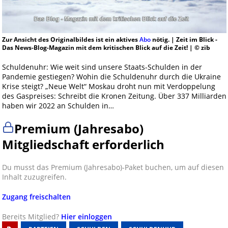
Zur Ansicht des Originalbildes ist ein aktives
Abo
nötig. | Zeit im Blick -
Das News-Blog-Magazin mit dem kritischen Blick auf die Zeit! | © zib
Schuldenuhr: Wie weit sind unsere Staats-Schulden in der
Pandemie gestiegen? Wohin die Schuldenuhr durch die Ukraine
Krise steigt? „Neue Welt“ Moskau droht nun mit Verdoppelung
des Gaspreises: Schreibt die Kronen Zeitung. Über 337 Milliarden
haben wir 2022 an Schulden in…
Premium (Jahresabo)
Mitgliedschaft erforderlich
Du musst das Premium (Jahresabo)-Paket buchen, um auf diesen
Inhalt zuzugreifen.
Zugang freischalten
Bereits Mitglied?
Hier einloggen