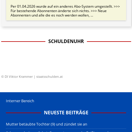
Per 01.04.2026 wurde auf ein anderes Abo-System umgestellt. >>>
Für bestehende Abonnenten änderte sich nichts. >>> Neue
Abonnenten und alle die es noch werden wollen, ...
SCHULDENUHR
© DI Viktor Krammer | staatsschulden.at
Interner Bereich
NEUESTE BEITRÄGE
Mutter betäubte Tochter (9) und zündet sie an