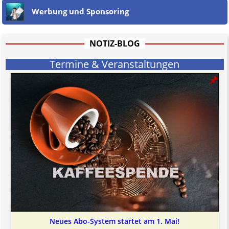
Herabwürdigung von Kanzleien darstellen, welche dies innerhalb
Werbung und Sponsoring
gesetzlich verankerter Regeln tun.
Jener Disclaimer soll sich nicht über gültiges Recht hinwegsetzen und
hat aufgrund der nicht Vertrags-gebundenen Wirksamkeit hpts.
informativen Charakter.
NOTIZ-BLOG
Bitte beachten Sie in dem Zusammenhang auch unsere
AGB
.
Termine & Veranstaltungen
Neues Abo-System startet am 1. Mai!