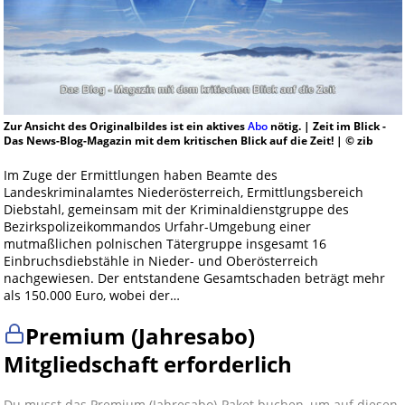
Zur Ansicht des Originalbildes ist ein aktives
Abo
nötig. | Zeit im Blick -
Das News-Blog-Magazin mit dem kritischen Blick auf die Zeit! | © zib
Im Zuge der Ermittlungen haben Beamte des
Landeskriminalamtes Niederösterreich, Ermittlungsbereich
Diebstahl, gemeinsam mit der Kriminaldienstgruppe des
Bezirkspolizeikommandos Urfahr-Umgebung einer
mutmaßlichen polnischen Tätergruppe insgesamt 16
Einbruchsdiebstähle in Nieder- und Oberösterreich
nachgewiesen. Der entstandene Gesamtschaden beträgt mehr
als 150.000 Euro, wobei der…
Premium (Jahresabo)
Mitgliedschaft erforderlich
Du musst das Premium (Jahresabo)-Paket buchen, um auf diesen