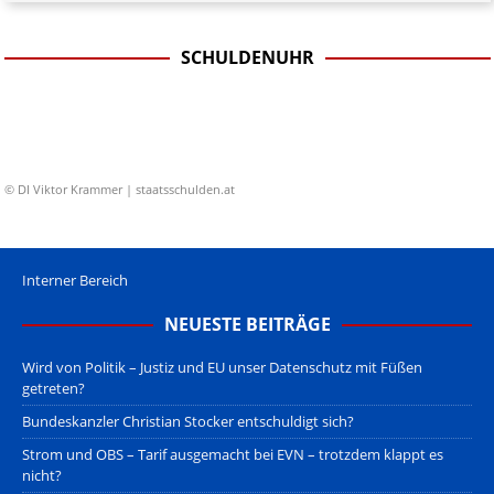
SCHULDENUHR
© DI Viktor Krammer | staatsschulden.at
Interner Bereich
NEUESTE BEITRÄGE
Wird von Politik – Justiz und EU unser Datenschutz mit Füßen
getreten?
Bundeskanzler Christian Stocker entschuldigt sich?
Strom und OBS – Tarif ausgemacht bei EVN – trotzdem klappt es
nicht?