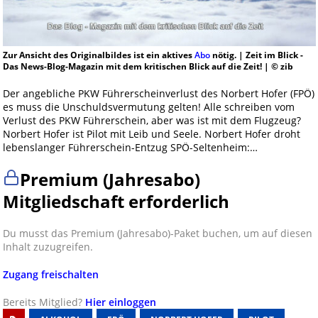
Zur Ansicht des Originalbildes ist ein aktives
Abo
nötig. | Zeit im Blick -
Das News-Blog-Magazin mit dem kritischen Blick auf die Zeit! | © zib
Der angebliche PKW Führerscheinverlust des Norbert Hofer (FPÖ)
es muss die Unschuldsvermutung gelten! Alle schreiben vom
Verlust des PKW Führerschein, aber was ist mit dem Flugzeug?
Norbert Hofer ist Pilot mit Leib und Seele. Norbert Hofer droht
lebenslanger Führerschein-Entzug SPÖ-Seltenheim:…
Premium (Jahresabo)
Mitgliedschaft erforderlich
Du musst das Premium (Jahresabo)-Paket buchen, um auf diesen
Inhalt zuzugreifen.
Zugang freischalten
Bereits Mitglied?
Hier einloggen